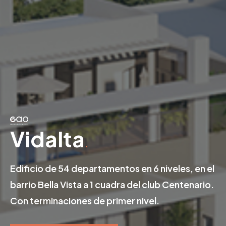
Vidalta
Midtown
Casa Vida
Edificio de 54 departamentos en 6 niveles, en el
Edificio de 20 departamentos, cuenta con 8
Total de unidades: 40 casas en 270 m² de
barrio Bella Vista a 1 cuadra del club Centenario.
niveles en el barrio Las Mercedes con
terreno en 3 tipologías.
Con terminaciones de primer nivel.
terminaciones y amenities de primer nivel.